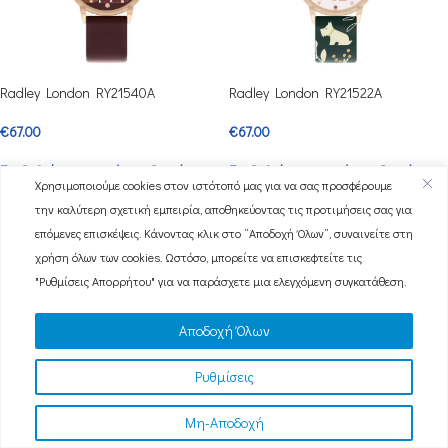
Radley London RY21540A
Radley London RY21522A
€
67.00
€
67.00
Συνδεθείτε για τιμές χονδρικής
Συνδεθείτε για τιμές χονδρικής
Χρησιμοποιούμε cookies στον ιστότοπό μας για να σας προσφέρουμε
την καλύτερη σχετική εμπειρία, αποθηκεύοντας τις προτιμήσεις σας για
επόμενες επισκέψεις. Κάνοντας κλικ στο “Αποδοχή Όλων”, συναινείτε στη
χρήση όλων των cookies. Ωστόσο, μπορείτε να επισκεφτείτε τις
"Ρυθμίσεις Απορρήτου" για να παράσχετε μια ελεγχόμενη συγκατάθεση.
Αποδοχή Όλων
Ρυθμίσεις
Radley London RY21520A
Radley London RY21516
Μη-Αποδοχή