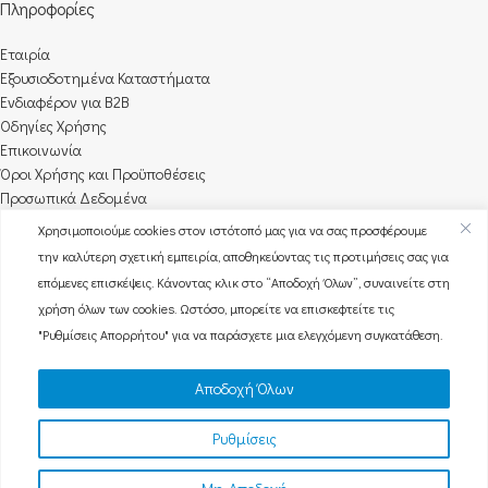
Πληροφορίες
Εταιρία
Εξουσιοδοτημένα Καταστήματα
Ενδιαφέρον για B2B
Οδηγίες Χρήσης
Επικοινωνία
Όροι Χρήσης και Προϋποθέσεις
Προσωπικά Δεδομένα
Χρησιμοποιούμε cookies στον ιστότοπό μας για να σας προσφέρουμε
Προϊόντα
την καλύτερη σχετική εμπειρία, αποθηκεύοντας τις προτιμήσεις σας για
επόμενες επισκέψεις. Κάνοντας κλικ στο “Αποδοχή Όλων”, συναινείτε στη
Ferro
χρήση όλων των cookies. Ωστόσο, μπορείτε να επισκεφτείτε τις
Henry London
"Ρυθμίσεις Απορρήτου" για να παράσχετε μια ελεγχόμενη συγκατάθεση.
Spirit
Gresham
Tikkers
Αποδοχή Όλων
Radley London
Reflex Active
Ρυθμίσεις
TimeUnion. Όλα τα δικαιώματα κατοχυρωμένα.