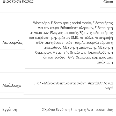
Διάσταση Κάσας
42mm
WhatsApp
,
Ειδοποιήσεις social media
,
Ειδοποιήσεις
για τον καιρό
,
Ειδοποίηση κλήσεων
,
Ειδοποίηση
μηνυμάτων
,
Έλεγχος μουσικής
,
Έξυπνες ειδοποιήσεις
και εμφάνιση μηνυμάτων SMS
,
και άλλα
,
Καταγραφή
Λειτουργίες
αθλητικής δραστηριότητας
,
Λειτουργία εύρεσης
τηλεφώνου
,
Μέτρηση απόστασης
,
Μέτρηση
θερμίδων
,
Μετρητής βημάτων
,
Παρακολούθηση
ύπνου
,
Σύνδεση GPS
,
Χειρισμός κάμερας από
απόσταση
IP67 – Μόνο ανθεκτικό στη σκόνη. Ακατάλληλο για
Αδιάβροχο
νερό
Εγγύηση
2 Χρόνια Εγγύηση Επίσημης Αντιπροσωπείας