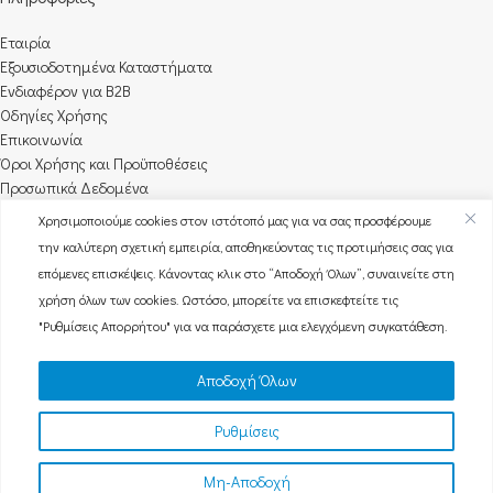
Εταιρία
Εξουσιοδοτημένα Καταστήματα
Ενδιαφέρον για B2B
Οδηγίες Χρήσης
Επικοινωνία
Όροι Χρήσης και Προϋποθέσεις
Προσωπικά Δεδομένα
Χρησιμοποιούμε cookies στον ιστότοπό μας για να σας προσφέρουμε
Προϊόντα
την καλύτερη σχετική εμπειρία, αποθηκεύοντας τις προτιμήσεις σας για
επόμενες επισκέψεις. Κάνοντας κλικ στο “Αποδοχή Όλων”, συναινείτε στη
Ferro
χρήση όλων των cookies. Ωστόσο, μπορείτε να επισκεφτείτε τις
Henry London
"Ρυθμίσεις Απορρήτου" για να παράσχετε μια ελεγχόμενη συγκατάθεση.
Spirit
Gresham
Tikkers
Αποδοχή Όλων
Radley London
Reflex Active
Ρυθμίσεις
TimeUnion. Όλα τα δικαιώματα κατοχυρωμένα.
Μη-Αποδοχή